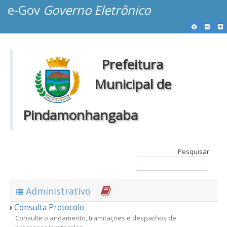
e-Gov
Governo Eletrônico
Prefeitura
Municipal de
Pindamonhangaba
Pesquisar
Administrativo
Consulta Protocolo
Consulte o andamento, tramitações e despachos de