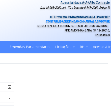
Acessibilidade:
A-
A+
Alto Contraste
(Lei 10.098/2000, art. 17, e Decreto 6.949/2009, Artigo 9)
HTTP://WWW.PINDAMONHANGABA.SP.GOV.BR/
CONTABILIDADE@PINDAMONHANGABA.SP.GOV.BR
NOSSA SENHORA DO BOM SUCESSO, ALTO DO CARDOSO
PINDAMONHANGABA
,
SP
,
12420010
,
1236445600
Emendas Parlamentares
Licitações
RH
Acesso à I