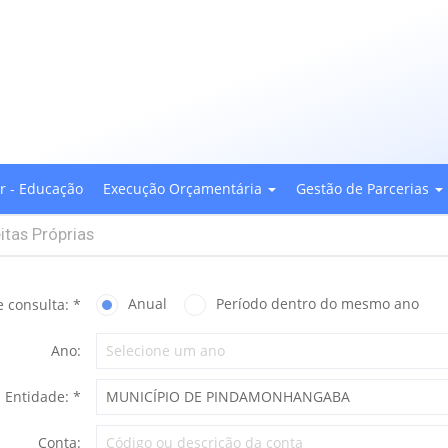
or - Educação
Execução Orçamentária
Gestão de Parcerias
itas Próprias
Anual
Período dentro do mesmo ano
e consulta: *
Ano:
Entidade: *
Conta: